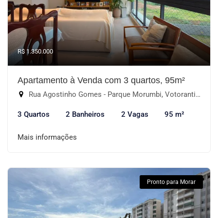
R$ 1.350.000
Apartamento à Venda com 3 quartos, 95m²
Rua Agostinho Gomes - Parque Morumbi, Votorantim-SP
3 Quartos
2 Banheiros
2 Vagas
95 m²
Mais informações
Pronto para Morar