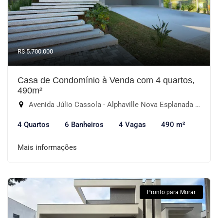
R$ 5.700.000
Casa de Condomínio à Venda com 4 quartos,
490m²
Avenida Júlio Cassola - Alphaville Nova Esplanada II, Votorantim-SP
4 Quartos
6 Banheiros
4 Vagas
490 m²
Mais informações
Pronto para Morar