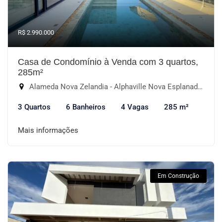
R$ 2.990.000
Casa de Condomínio à Venda com 3 quartos,
285m²
Alameda Nova Zelandia - Alphaville Nova Esplanada I, Votorantim-SP
3 Quartos
6 Banheiros
4 Vagas
285 m²
Mais informações
Em Construção