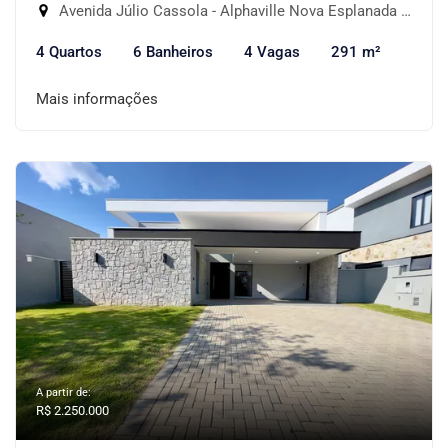
Avenida Júlio Cassola - Alphaville Nova Esplanada IV, Votorantim-SP
4 Quartos
6 Banheiros
4 Vagas
291 m²
Mais informações
A partir de:
R$ 2.250.000