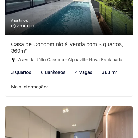
A partir de:
R$ 2.890.000
Casa de Condomínio à Venda com 3 quartos,
360m²
Avenida Júlio Cassola - Alphaville Nova Esplanada 4, Votorantim-SP
3 Quartos
6 Banheiros
4 Vagas
360 m²
Mais informações