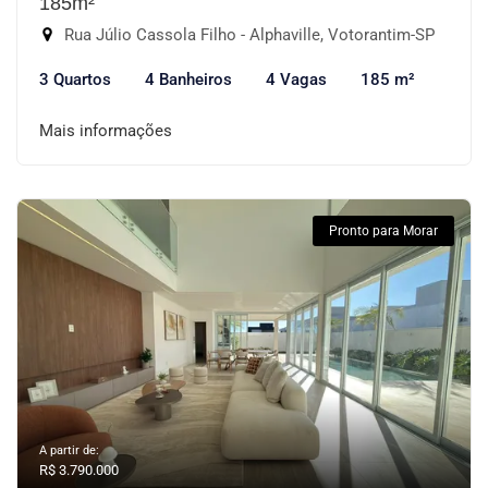
185m²
Rua Júlio Cassola Filho - Alphaville, Votorantim-SP
3 Quartos
4 Banheiros
4 Vagas
185 m²
Mais informações
Pronto para Morar
A partir de:
R$ 3.790.000