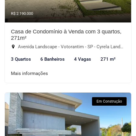
R$ 2.190.000
Casa de Condomínio à Venda com 3 quartos,
271m²
Avenida Landscape - Votorantim - SP - Cyrela Landscape Esplanada, Votorantim-SP
3 Quartos
6 Banheiros
4 Vagas
271 m²
Mais informações
Em Construção