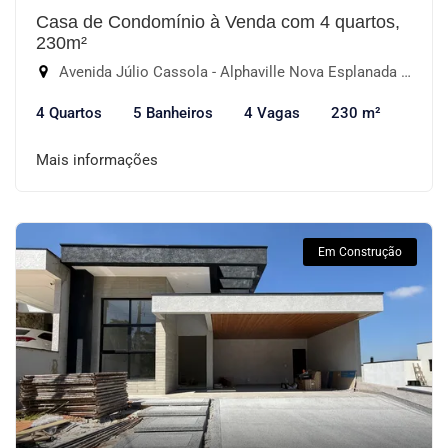
Casa de Condomínio à Venda com 4 quartos,
230m²
Avenida Júlio Cassola - Alphaville Nova Esplanada III, Votorantim-SP
4 Quartos
5 Banheiros
4 Vagas
230 m²
Mais informações
Em Construção