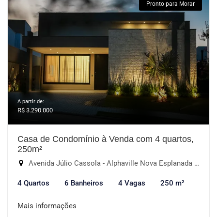
Pronto para Morar
A partir de:
R$ 3.290.000
Casa de Condomínio à Venda com 4 quartos,
250m²
Avenida Júlio Cassola - Alphaville Nova Esplanada III, Votorantim-SP
4 Quartos
6 Banheiros
4 Vagas
250 m²
Mais informações