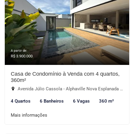
A partir de:
R$ 3.900.000
Casa de Condomínio à Venda com 4 quartos,
360m²
Avenida Júlio Cassola - Alphaville Nova Esplanada III, Votorantim-SP
4 Quartos
6 Banheiros
6 Vagas
360 m²
Mais informações