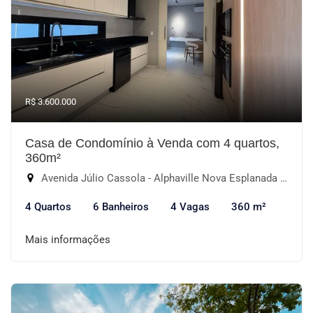
R$ 3.600.000
Casa de Condomínio à Venda com 4 quartos,
360m²
Avenida Júlio Cassola - Alphaville Nova Esplanada III, Votorantim-SP
4 Quartos
6 Banheiros
4 Vagas
360 m²
Mais informações