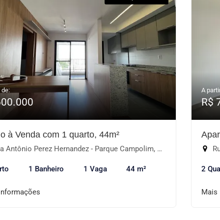
 de:
A parti
600.000
R$ 
io à Venda com 1 quarto, 44m²
Apar
 Antônio Perez Hernandez - Parque Campolim, Sorocaba-SP
Ru
rto
1 Banheiro
1 Vaga
44 m²
2 Qua
informações
Mais