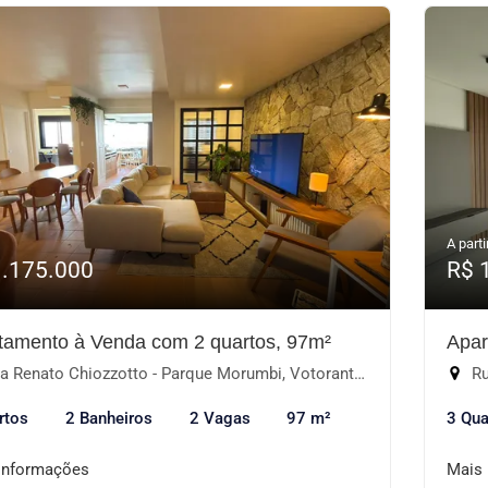
A parti
1.175.000
R$ 
tamento à Venda com 2 quartos, 97m²
Apar
 Renato Chiozzotto - Parque Morumbi, Votorantim-SP
Rua
rtos
2 Banheiros
2 Vagas
97 m²
3 Qua
informações
Mais