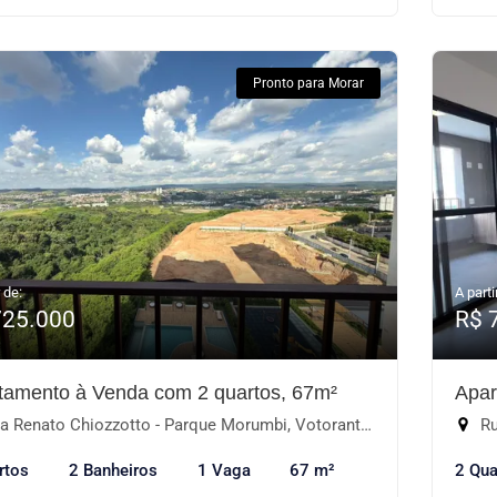
Pronto para Morar
 de:
A parti
725.000
R$ 
tamento à Venda com 2 quartos, 67m²
Apar
 Renato Chiozzotto - Parque Morumbi, Votorantim-SP
Ru
rtos
2 Banheiros
1 Vaga
67 m²
2 Qua