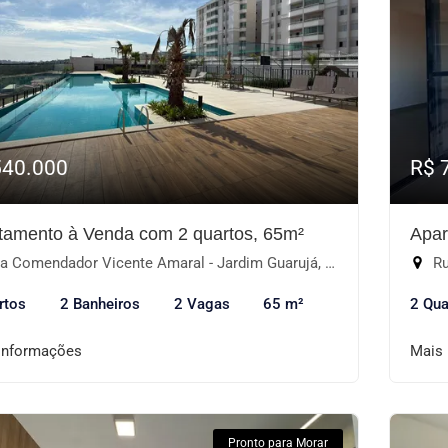
540.000
R$ 
tamento à Venda com 2 quartos, 65m²
Apar
 Comendador Vicente Amaral - Jardim Guarujá, Sorocaba-SP
Ru
rtos
2 Banheiros
2 Vagas
65 m²
2 Qua
informações
Mais
Pronto para Morar