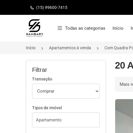
(15) 99600-7415
Página inicial
Todas as categorias
Início
I
Início
Apartamentos à venda
Com Quadra Pol
20 
Filtrar
Transação
Ordenar 
Tipos de imóvel