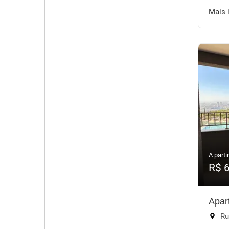
Mais 
A partir
R$ 
Apar
Rua