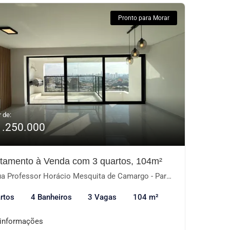
Pronto para Morar
r de:
1.250.000
tamento à Venda com 3 quartos, 104m²
 Professor Horácio Mesquita de Camargo - Parque Campolim, Sorocaba-SP
rtos
4 Banheiros
3 Vagas
104 m²
 informações