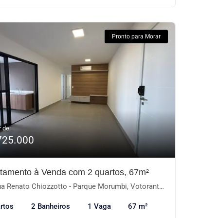
Pronto para Morar
r de:
725.000
tamento à Venda com 2 quartos, 67m²
a Renato Chiozzotto - Parque Morumbi, Votorantim-SP
rtos
2 Banheiros
1 Vaga
67 m²