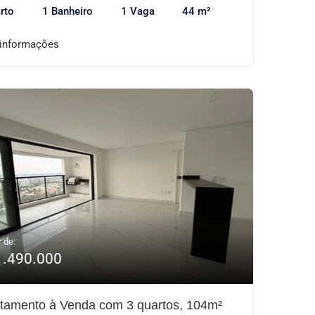
rto
1 Banheiro
1 Vaga
44 m²
 informações
r de:
1.490.000
tamento à Venda com 3 quartos, 104m²