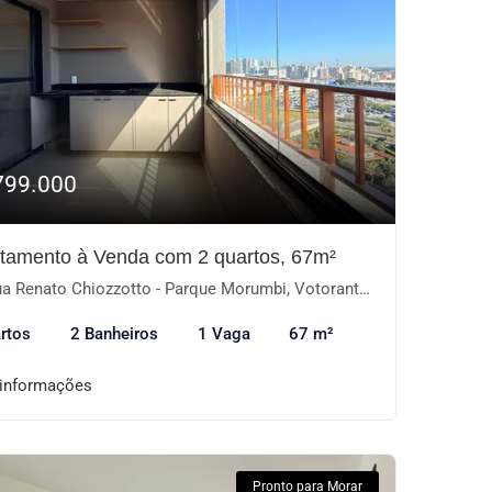
799.000
tamento à Venda com 2 quartos, 67m²
a Renato Chiozzotto - Parque Morumbi, Votorantim-SP
rtos
2 Banheiros
1 Vaga
67 m²
 informações
Pronto para Morar