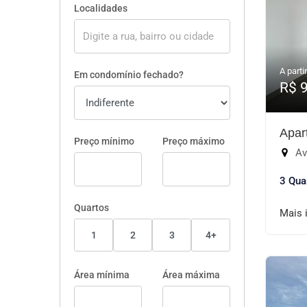
Localidades
A partir
Em condomínio fechado?
R$ 
Apar
Preço mínimo
Preço máximo
Aven
3 Qua
Quartos
Mais 
1
2
3
4+
Área mínima
Área máxima