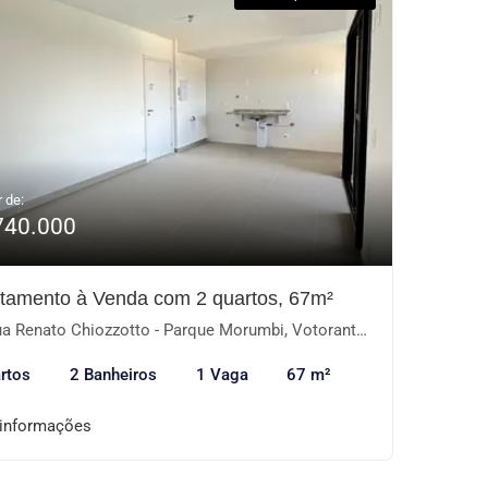
r de:
740.000
tamento à Venda com 2 quartos, 67m²
a Renato Chiozzotto - Parque Morumbi, Votorantim-SP
rtos
2 Banheiros
1 Vaga
67 m²
 informações