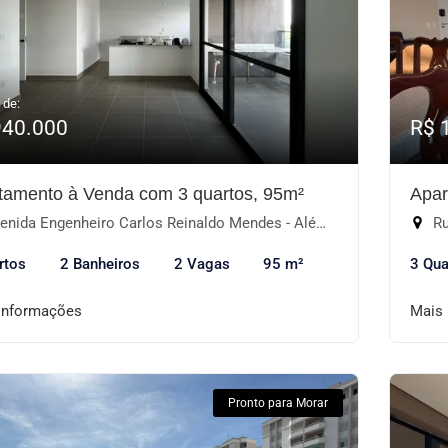
 de:
940.000
R$ 
tamento à Venda com 3 quartos, 95m²
Apar
ida Engenheiro Carlos Reinaldo Mendes - Além Ponte, Sorocaba-SP
Ru
rtos
2 Banheiros
2 Vagas
95 m²
3 Qua
informações
Mais
Pronto para Morar