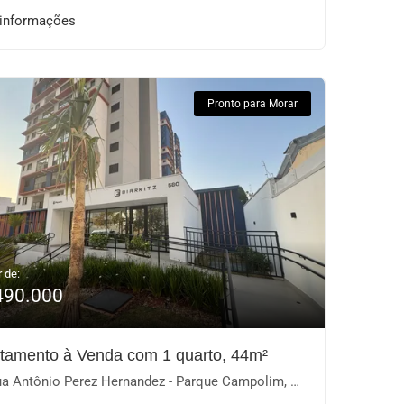
 informações
Pronto para Morar
r de:
490.000
tamento à Venda com 1 quarto, 44m²
 Antônio Perez Hernandez - Parque Campolim, Sorocaba-SP