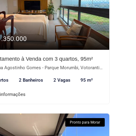
1.350.000
tamento à Venda com 3 quartos, 95m²
a Agostinho Gomes - Parque Morumbi, Votorantim-SP
rtos
2 Banheiros
2 Vagas
95 m²
 informações
Pronto para Morar