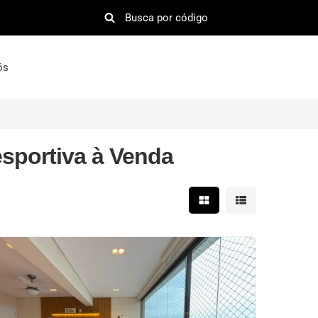
ós
sportiva à Venda
Mostrar resultados em 
Mostrar resultad