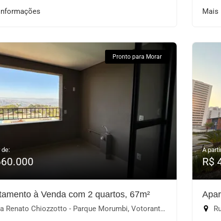
informações
Mais
Pronto para Morar
 de:
A parti
660.000
R$ 
tamento à Venda com 2 quartos, 67m²
Apar
 Renato Chiozzotto - Parque Morumbi, Votorantim-SP
Rua