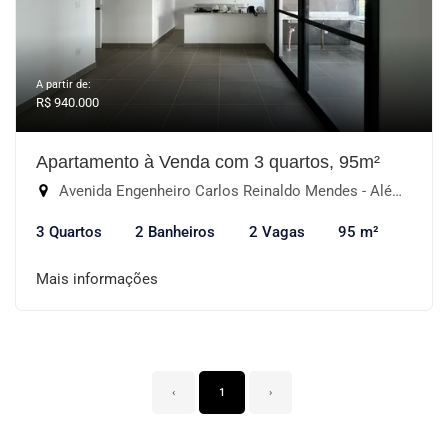
A partir de:
R$ 940.000
Apartamento à Venda com 3 quartos, 95m²
Avenida Engenheiro Carlos Reinaldo Mendes - Além Ponte, Sorocaba-SP
3 Quartos
2 Banheiros
2 Vagas
95 m²
Mais informações
‹
1
›