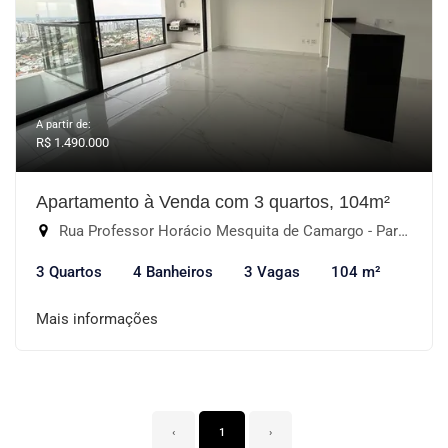
A partir de:
R$ 1.490.000
Apartamento à Venda com 3 quartos, 104m²
Rua Professor Horácio Mesquita de Camargo - Parque Campolim, Sorocaba-SP
3 Quartos
4 Banheiros
3 Vagas
104 m²
Mais informações
‹
1
›