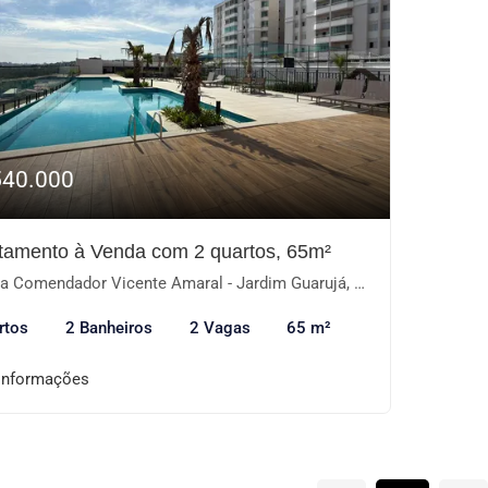
540.000
tamento à Venda com 2 quartos, 65m²
 Comendador Vicente Amaral - Jardim Guarujá, Sorocaba-SP
rtos
2 Banheiros
2 Vagas
65 m²
informações