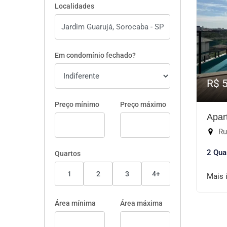
Localidades
Em condomínio fechado?
R$ 
Preço mínimo
Preço máximo
Apar
Rua
2 Qua
Quartos
1
2
3
4+
Mais 
Área mínima
Área máxima