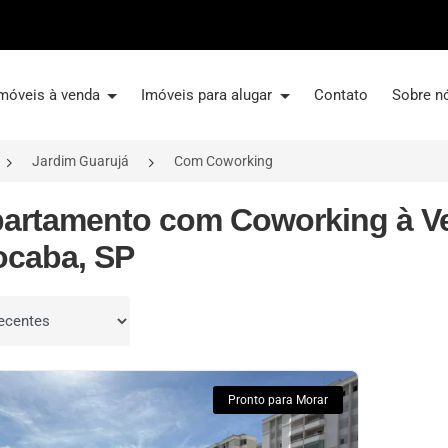
móveis à venda
Imóveis para alugar
Contato
Sobre n
Jardim Guarujá
Com Coworking
partamento com Coworking à V
ocaba, SP
por
Pronto para Morar