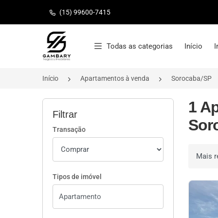
(15) 99600-7415
Página inicial
Todas as categorias
Início
I
Início
Apartamentos à venda
Sorocaba/SP
1 A
Filtrar
Sor
Transação
Ordenar 
Tipos de imóvel