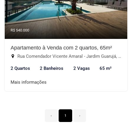
R$ 540.000
Apartamento à Venda com 2 quartos, 65m²
Rua Comendador Vicente Amaral - Jardim Guarujá, Sorocaba-SP
2 Quartos
2 Banheiros
2 Vagas
65 m²
Mais informações
‹
1
›