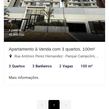
A partir de:
R$ 890.000
Apartamento à Venda com 3 quartos, 100m²
Rua Antônio Perez Hernandez - Parque Campolim, Sorocaba-SP
3 Quartos
3 Banheiros
2 Vagas
100 m²
Mais informações
‹
1
›