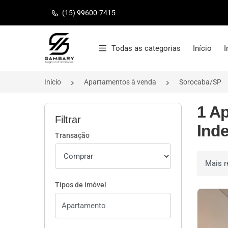
(15) 99600-7415
Página inicial
Todas as categorias
Início
I
Início
Apartamentos à venda
Sorocaba/SP
1 A
Filtrar
Ind
Transação
Ordenar 
Tipos de imóvel