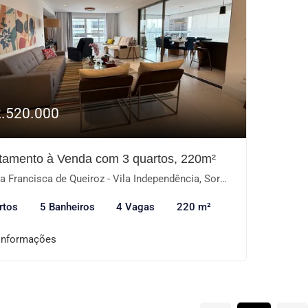
2.520.000
tamento à Venda com 3 quartos, 220m²
 Francisca de Queiroz - Vila Independência, Sorocaba-SP
rtos
5 Banheiros
4 Vagas
220 m²
informações