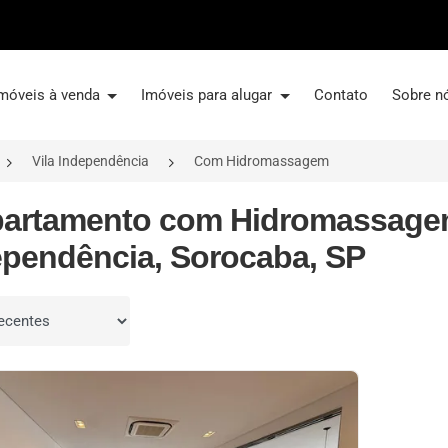
móveis à venda
Imóveis para alugar
Contato
Sobre n
Vila Independência
Com Hidromassagem
partamento com Hidromassagem
ependência, Sorocaba, SP
por