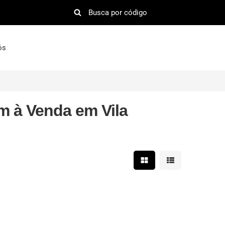
ós
 à Venda em Vila
Mostrar resultados em 
Mostrar resultad