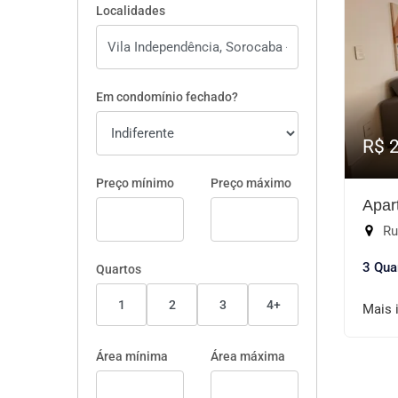
Localidades
Em condomínio fechado?
R$ 
Preço mínimo
Preço máximo
Apar
Rua
3 Qua
Quartos
1
2
3
4+
Mais 
Área mínima
Área máxima