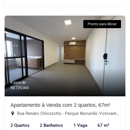
Pronto para Morar
A partir de:
R$ 725.000
Apartamento à Venda com 2 quartos, 67m²
Rua Renato Chiozzotto - Parque Morumbi, Votorantim-SP
2 Quartos
2 Banheiros
1 Vaga
67 m²