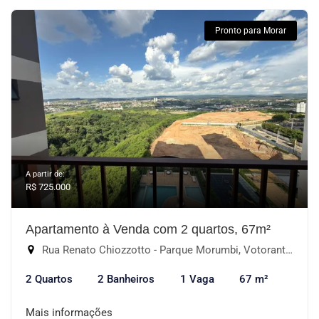
Pronto para Morar
A partir de:
R$ 725.000
Apartamento à Venda com 2 quartos, 67m²
Rua Renato Chiozzotto - Parque Morumbi, Votorantim-SP
2 Quartos
2 Banheiros
1 Vaga
67 m²
Mais informações