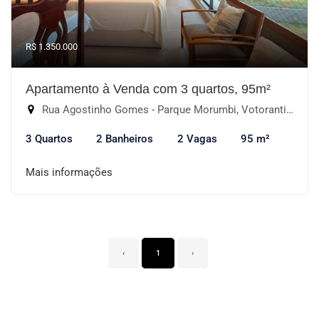
R$ 1.350.000
Apartamento à Venda com 3 quartos, 95m²
Rua Agostinho Gomes - Parque Morumbi, Votorantim-SP
3 Quartos
2 Banheiros
2 Vagas
95 m²
Mais informações
‹
1
›