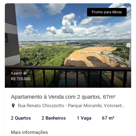
Pronto para Morar
A partir de:
R$ 725.000
Apartamento à Venda com 2 quartos, 67m²
Rua Renato Chiozzotto - Parque Morumbi, Votorantim-SP
2 Quartos
2 Banheiros
1 Vaga
67 m²
Mais informações