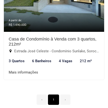
A partir de:
R$ 1.690.000
Casa de Condomínio à Venda com 3 quartos,
212m²
Estrada José Celeste - Condomínio Sunlake, Sorocaba-SP
3 Quartos
6 Banheiros
4 Vagas
212 m²
Mais informações
‹
1
›