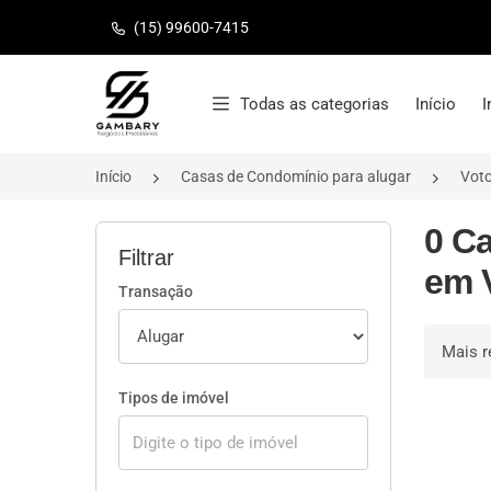
(15) 99600-7415
Página inicial
Todas as categorias
Início
I
Início
Casas de Condomínio para alugar
Vot
0 C
Filtrar
em 
Transação
Ordenar 
Tipos de imóvel