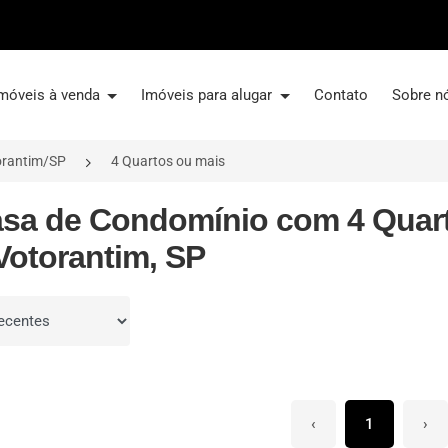
móveis à venda
Imóveis para alugar
Contato
Sobre n
orantim/SP
4 Quartos ou mais
asa de Condomínio com 4 Quart
Votorantim, SP
por
‹
1
›