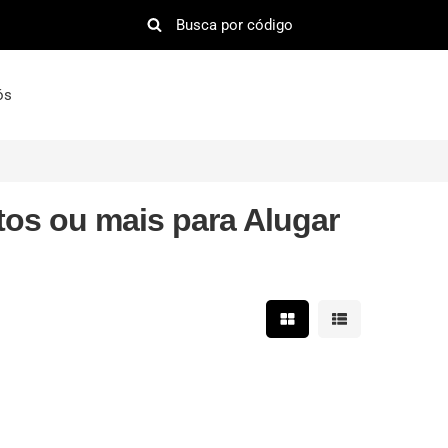
ós
os ou mais para Alugar
Mostrar resultados em 
Mostrar resultad