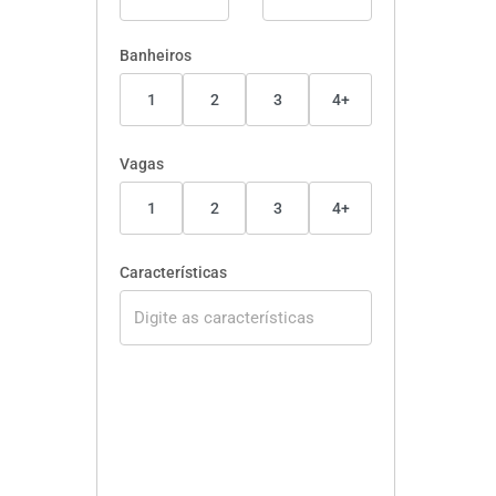
Banheiros
1
2
3
4+
Vagas
1
2
3
4+
Características