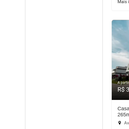
Mais 
A partir
R$ 
Casa
265
Aven