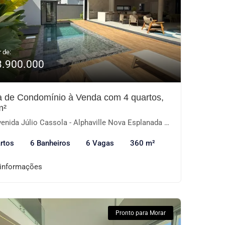
r de:
3.900.000
 de Condomínio à Venda com 4 quartos,
m²
nida Júlio Cassola - Alphaville Nova Esplanada III, Votorantim-SP
rtos
6 Banheiros
6 Vagas
360 m²
 informações
Pronto para Morar