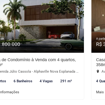
 de:
A parti
3.800.000
R$ 
 de Condomínio à Venda com 4 quartos,
Casa
m²
358
ida Júlio Cassola - Alphaville Nova Esplanada IV, Votorantim-SP
Ave
rtos
6 Banheiros
4 Vagas
291 m²
4 Qua
informações
Mais