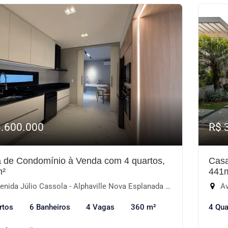
3.600.000
R$ 
 de Condomínio à Venda com 4 quartos,
Casa
m²
441
ida Júlio Cassola - Alphaville Nova Esplanada III, Votorantim-SP
Av
rtos
6 Banheiros
4 Vagas
360 m²
4 Qua