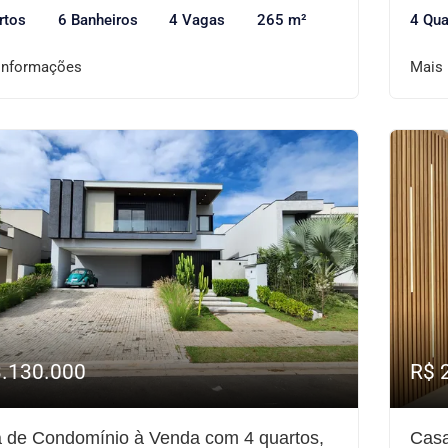
rtos
6 Banheiros
4 Vagas
265 m²
4 Qua
informações
Mais
3.130.000
R$ 
 de Condomínio à Venda com 4 quartos,
Casa