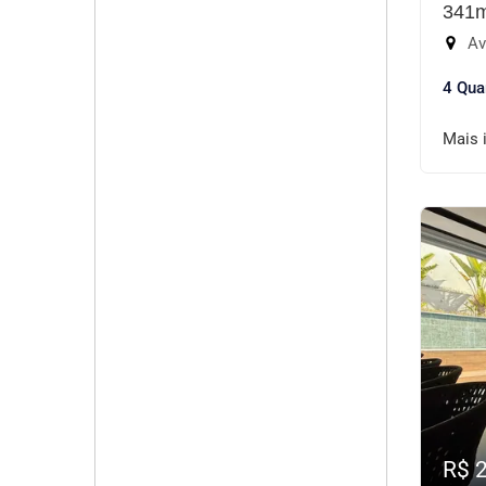
341
Aven
4 Qua
Mais 
R$ 