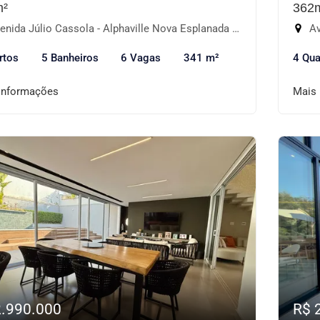
m²
362
ida Júlio Cassola - Alphaville Nova Esplanada IV, Votorantim-SP
Ave
rtos
5 Banheiros
6 Vagas
341 m²
4 Qua
informações
Mais
2.990.000
R$ 