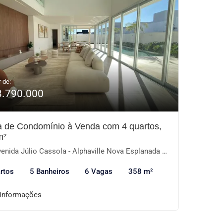
r de:
3.790.000
 de Condomínio à Venda com 4 quartos,
m²
nida Júlio Cassola - Alphaville Nova Esplanada III, Votorantim-SP
rtos
5 Banheiros
6 Vagas
358 m²
 informações