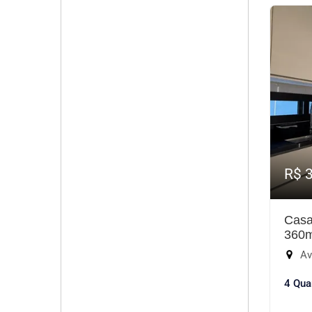
R$ 
Casa
360
Aven
4 Qua