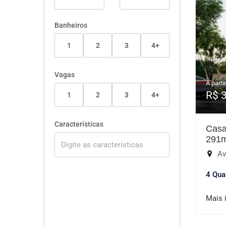
Banheiros
1
2
3
4+
Vagas
A partir
R$ 
1
2
3
4+
Características
Casa
291
Aven
4 Qua
Mais 