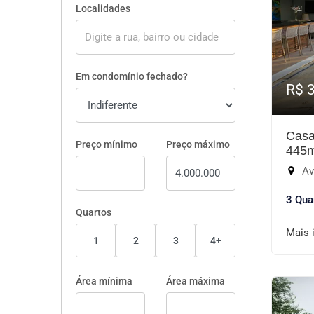
Localidades
Em condomínio fechado?
R$ 
Casa
Preço mínimo
Preço máximo
445
Aven
3 Qua
Quartos
Mais 
1
2
3
4+
Área mínima
Área máxima