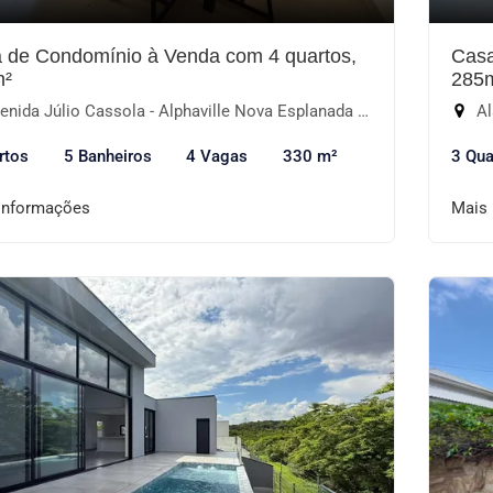
 de Condomínio à Venda com 4 quartos,
Casa
m²
285
ida Júlio Cassola - Alphaville Nova Esplanada IV, Votorantim-SP
Ala
rtos
5 Banheiros
4 Vagas
330 m²
3 Qua
informações
Mais