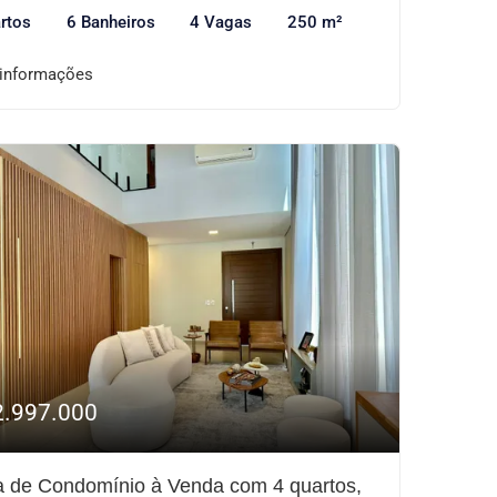
rtos
6 Banheiros
4 Vagas
250 m²
 informações
2.997.000
 de Condomínio à Venda com 4 quartos,