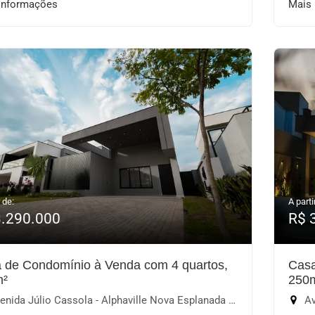
informações
Mais
 de:
A parti
3.290.000
R$ 
 de Condomínio à Venda com 4 quartos,
Casa
m²
250
ida Júlio Cassola - Alphaville Nova Esplanada IV, Votorantim-SP
Ave