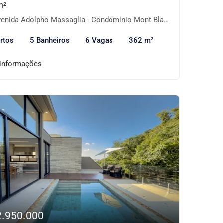
m²
nida Adolpho Massaglia - Condomínio Mont Blanc, Sorocaba-SP
rtos
5 Banheiros
6 Vagas
362 m²
 informações
2.950.000