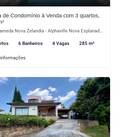
 de Condomínio à Venda com 3 quartos,
m²
meda Nova Zelandia - Alphaville Nova Esplanada I, Votorantim-SP
rtos
6 Banheiros
4 Vagas
285 m²
 informações