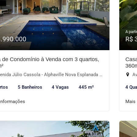
A parti
3.990.000
R$ 
 de Condomínio à Venda com 3 quartos,
Casa
m²
360
ida Júlio Cassola - Alphaville Nova Esplanada III, Votorantim-SP
Ave
rtos
5 Banheiros
4 Vagas
445 m²
4 Qua
informações
Mais