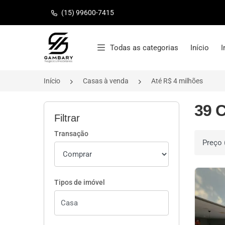
(15) 99600-7415
Página inicial
Todas as categorias
Início
I
Início
Casas à venda
Até R$ 4 milhões
39 C
Filtrar
Transação
Ordenar 
Tipos de imóvel