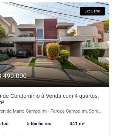
Exclusivo
3.490.000
 de Condomínio à Venda com 4 quartos,
m²
enida Mario Campolim - Parque Campolim, Sorocaba-SP
rtos
5 Banheiros
441 m²