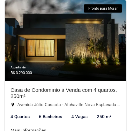
Pronto para Morar
A partir de:
R$ 3.290.000
Casa de Condomínio à Venda com 4 quartos,
250m²
Avenida Júlio Cassola - Alphaville Nova Esplanada III, Votorantim-SP
4 Quartos
6 Banheiros
4 Vagas
250 m²
Mais informações