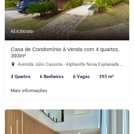
R$ 4.200.000
Casa de Condomínio à Venda com 4 quartos,
393m²
Avenida Júlio Cassola - Alphaville Nova Esplanada IV, Votorantim-SP
4 Quartos
6 Banheiros
6 Vagas
393 m²
Mais informações