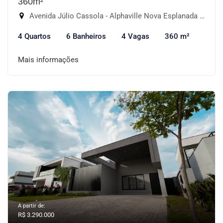
360m²
Avenida Júlio Cassola - Alphaville Nova Esplanada III, Votorantim-SP
4 Quartos
6 Banheiros
4 Vagas
360 m²
Mais informações
A partir de:
R$ 3.290.000