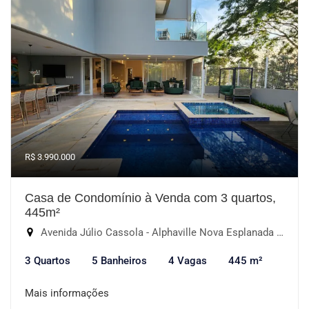
R$ 3.990.000
Casa de Condomínio à Venda com 3 quartos,
445m²
Avenida Júlio Cassola - Alphaville Nova Esplanada III, Votorantim-SP
3 Quartos
5 Banheiros
4 Vagas
445 m²
Mais informações