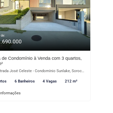
 de:
1.690.000
 de Condomínio à Venda com 3 quartos,
m²
rada José Celeste - Condomínio Sunlake, Sorocaba-SP
rtos
6 Banheiros
4 Vagas
212 m²
informações