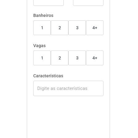
Banheiros
1
2
3
4+
Vagas
1
2
3
4+
Características