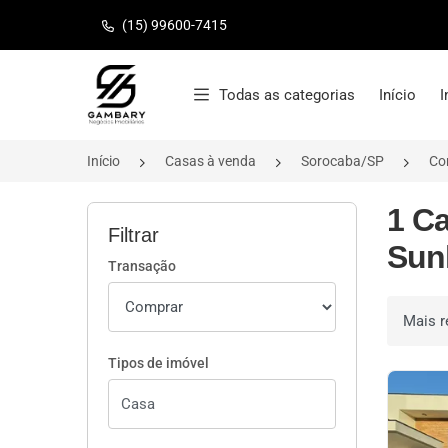
(15) 99600-7415
Página inicial
Todas as categorias
Início
I
Início
Casas à venda
Sorocaba/SP
Co
1 C
Filtrar
Sun
Transação
Ordenar 
Tipos de imóvel