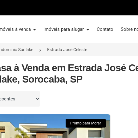
móveis à venda
Imóveis para alugar
Contato
Sobre n
ndomínio Sunlake
Estrada José Celeste
asa à Venda em Estrada José C
lake, Sorocaba, SP
por
Pronto para Morar