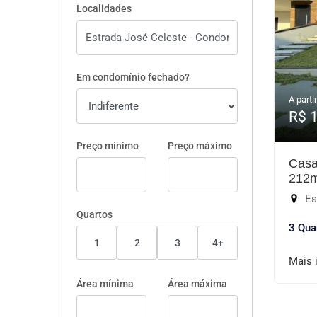
Localidades
Em condomínio fechado?
A partir
R$ 
Preço mínimo
Preço máximo
Casa
212
Est
Quartos
3 Qua
1
2
3
4+
Mais 
Área mínima
Área máxima