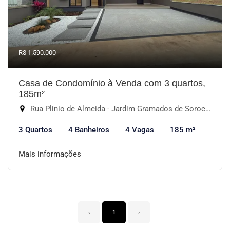
R$ 1.590.000
Casa de Condomínio à Venda com 3 quartos,
185m²
Rua Plinio de Almeida - Jardim Gramados de Sorocaba, Sorocaba-SP
3 Quartos
4 Banheiros
4 Vagas
185 m²
Mais informações
‹
1
›