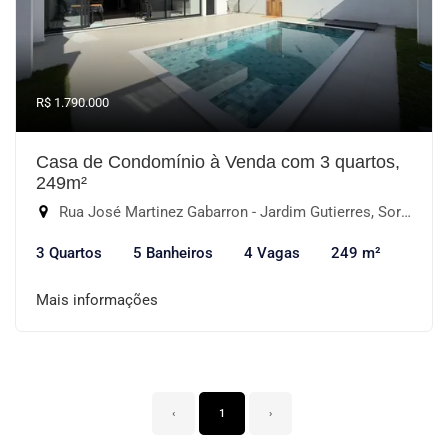
R$ 1.790.000
Casa de Condomínio à Venda com 3 quartos,
249m²
Rua José Martinez Gabarron - Jardim Gutierres, Sorocaba-SP
3 Quartos
5 Banheiros
4 Vagas
249 m²
Mais informações
‹
1
›