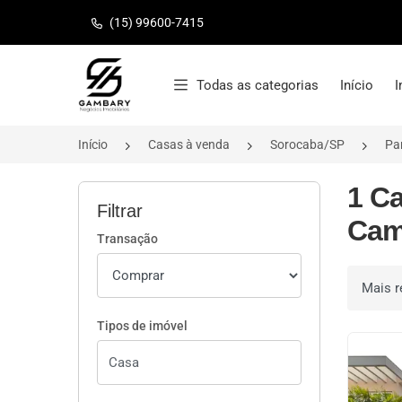
(15) 99600-7415
Página inicial
Todas as categorias
Início
I
Início
Casas à venda
Sorocaba/SP
Pa
1 C
Filtrar
Cam
Transação
Ordenar 
Tipos de imóvel