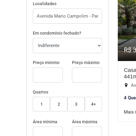
Localidades
Em condomínio fechado?
R$ 
Preço mínimo
Preço máximo
Casa
441
Ave
Quartos
4 Qua
1
2
3
4+
Mais 
Área mínima
Área máxima