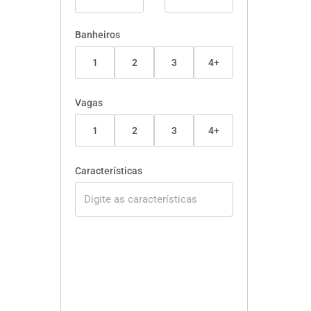
Banheiros
1
2
3
4+
Vagas
1
2
3
4+
Características