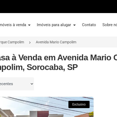
móveis à venda
Imóveis para alugar
Contato
Sobre n
rque Campolim
Avenida Mario Campolim
asa à Venda em Avenida Mario 
polim, Sorocaba, SP
por
Exclusivo