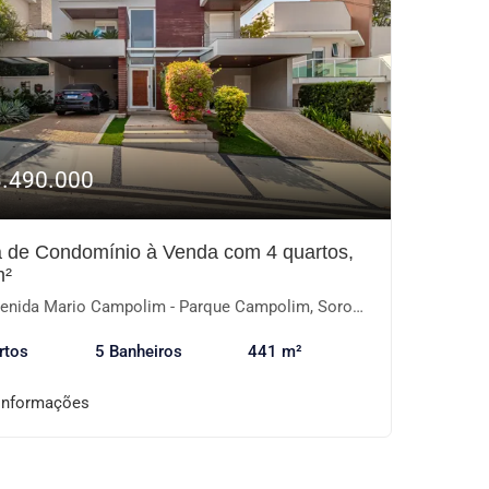
3.490.000
 de Condomínio à Venda com 4 quartos,
m²
nida Mario Campolim - Parque Campolim, Sorocaba-SP
rtos
5 Banheiros
441 m²
informações