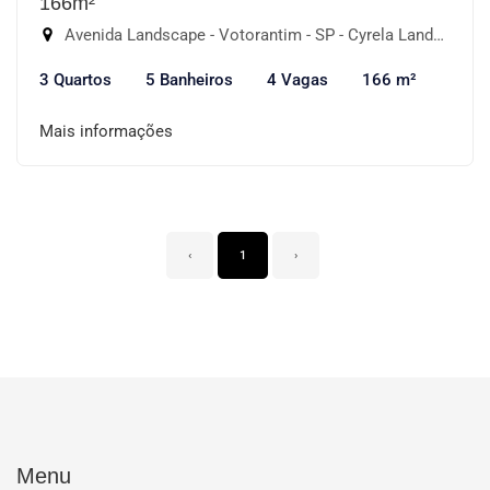
166m²
Avenida Landscape - Votorantim - SP - Cyrela Landscape Esplanada, Votorantim-SP
3 Quartos
5 Banheiros
4 Vagas
166 m²
Mais informações
‹
1
›
Menu