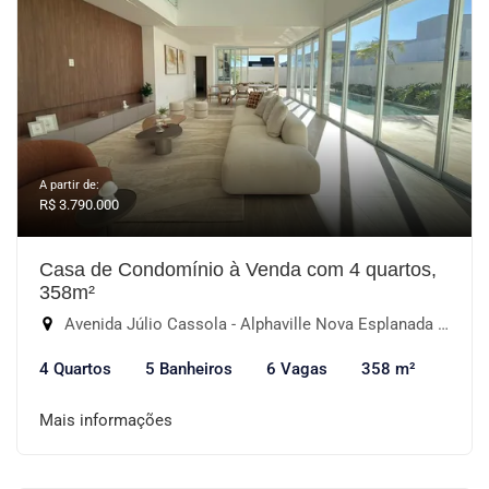
A partir de:
R$ 3.790.000
Casa de Condomínio à Venda com 4 quartos,
358m²
Avenida Júlio Cassola - Alphaville Nova Esplanada III, Votorantim-SP
4 Quartos
5 Banheiros
6 Vagas
358 m²
Mais informações