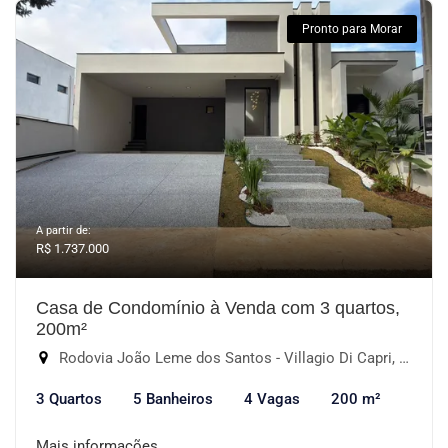
Pronto para Morar
A partir de:
R$ 1.737.000
Casa de Condomínio à Venda com 3 quartos,
200m²
Rodovia João Leme dos Santos - Villagio Di Capri, Votorantim-SP
3 Quartos
5 Banheiros
4 Vagas
200 m²
Mais informações