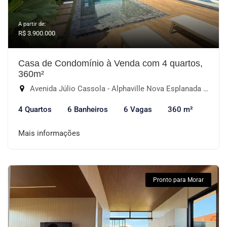
A partir de:
R$ 3.900.000
Casa de Condomínio à Venda com 4 quartos,
360m²
Avenida Júlio Cassola - Alphaville Nova Esplanada III, Votorantim-SP
4 Quartos
6 Banheiros
6 Vagas
360 m²
Mais informações
Pronto para Morar