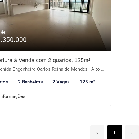
 de:
1.350.000
rtura à Venda com 2 quartos, 125m²
ida Engenheiro Carlos Reinaldo Mendes - Alto da Boa Vista, Sorocaba-SP
rtos
2 Banheiros
2 Vagas
125 m²
informações
‹
1
›