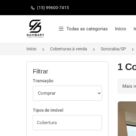
(15) 99600-7415
Página inicial
Todas as categorias
Início
I
Início
Coberturas à venda
Sorocaba/SP
1 C
Filtrar
Transação
Ordenar 
Tipos de imóvel