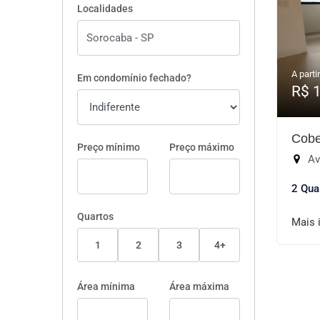
Localidades
A partir
Em condomínio fechado?
R$ 
Cobe
Preço mínimo
Preço máximo
Aven
2 Qua
Quartos
Mais 
1
2
3
4+
Área mínima
Área máxima