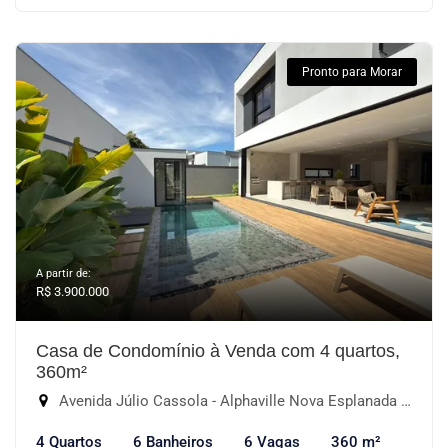
Pronto para Morar
A partir de:
R$ 3.900.000
Casa de Condomínio à Venda com 4 quartos,
360m²
Avenida Júlio Cassola - Alphaville Nova Esplanada III, Votorantim-SP
4 Quartos
6 Banheiros
6 Vagas
360 m²