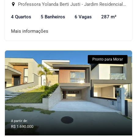
Professora Yolanda Berti Justi - Jardim Residencial Giverny, Sorocaba-SP
4 Quartos
5 Banheiros
6 Vagas
287 m²
Mais informações
Pronto para Morar
A partir de:
R$ 1.690.000