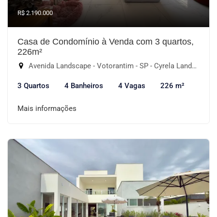
R$ 2.190.000
Casa de Condomínio à Venda com 3 quartos,
226m²
Avenida Landscape - Votorantim - SP - Cyrela Landscape Esplanada, Votorantim-SP
3 Quartos
4 Banheiros
4 Vagas
226 m²
Mais informações