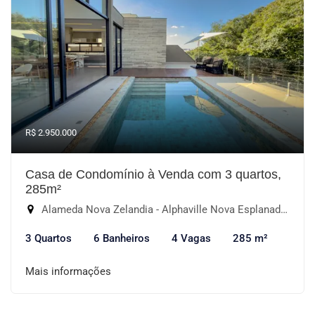
R$ 2.950.000
Casa de Condomínio à Venda com 3 quartos,
285m²
Alameda Nova Zelandia - Alphaville Nova Esplanada I, Votorantim-SP
3 Quartos
6 Banheiros
4 Vagas
285 m²
Mais informações