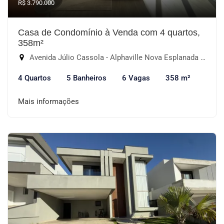
R$ 3.790.000
Casa de Condomínio à Venda com 4 quartos,
358m²
Avenida Júlio Cassola - Alphaville Nova Esplanada III, Votorantim-SP
4 Quartos
5 Banheiros
6 Vagas
358 m²
Mais informações