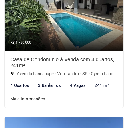
R$ 1.750.000
Casa de Condomínio à Venda com 4 quartos,
241m²
Avenida Landscape - Votorantim - SP - Cyrela Landscape Esplanada, Votorantim-SP
4 Quartos
3 Banheiros
4 Vagas
241 m²
Mais informações