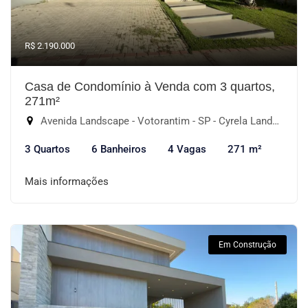
R$ 2.190.000
Casa de Condomínio à Venda com 3 quartos,
271m²
Avenida Landscape - Votorantim - SP - Cyrela Landscape Esplanada, Votorantim-SP
3 Quartos
6 Banheiros
4 Vagas
271 m²
Mais informações
Em Construção