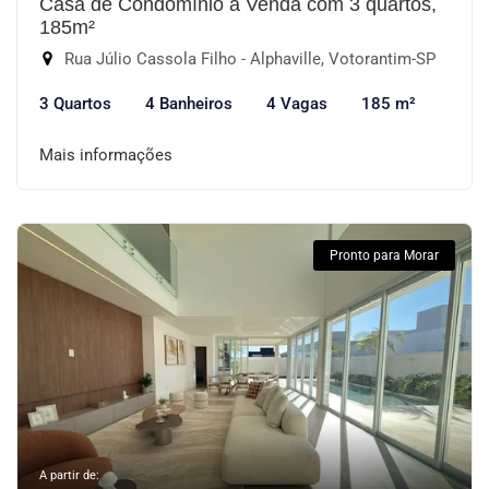
Casa de Condomínio à Venda com 3 quartos,
185m²
Rua Júlio Cassola Filho - Alphaville, Votorantim-SP
3 Quartos
4 Banheiros
4 Vagas
185 m²
Mais informações
Pronto para Morar
A partir de: