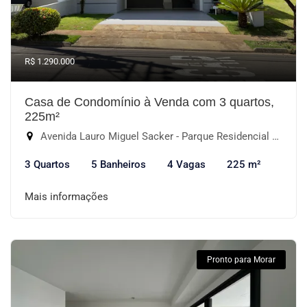
R$ 1.290.000
Casa de Condomínio à Venda com 3 quartos,
225m²
Avenida Lauro Miguel Sacker - Parque Residencial Villa dos Inglezes, Sorocaba-SP
3 Quartos
5 Banheiros
4 Vagas
225 m²
Mais informações
Pronto para Morar