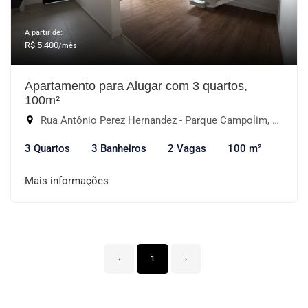
A partir de:
R$ 5.400
/mês
Apartamento para Alugar com 3 quartos,
100m²
Rua Antônio Perez Hernandez - Parque Campolim, Sorocaba-SP
3 Quartos
3 Banheiros
2 Vagas
100 m²
Mais informações
‹
1
›