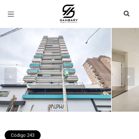
Página inicial
<
>
Código 243