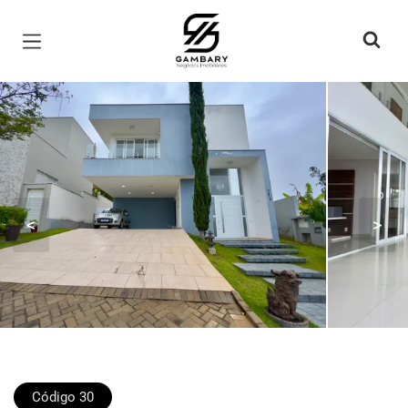
Página inicial
<
>
Código 30