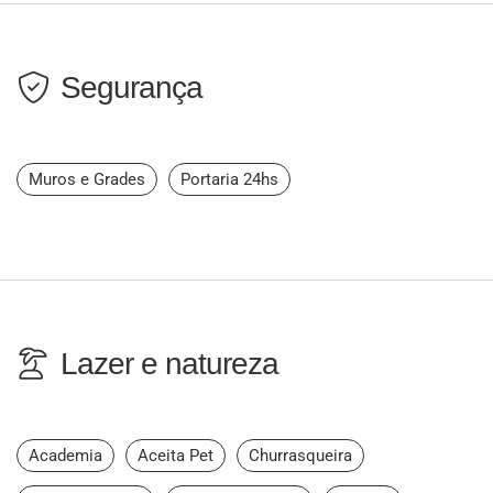
Segurança
Muros e Grades
Portaria 24hs
Lazer e natureza
Academia
Aceita Pet
Churrasqueira