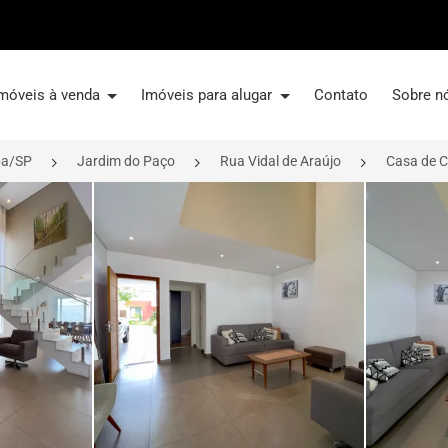
móveis à venda
Imóveis para alugar
Contato
Sobre n
ba/SP
Jardim do Paço
Rua Vidal de Araújo