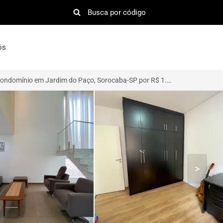
ós
Casa de Condomínio em Jardim do Paço, Sorocaba-SP por R$ 1.590.000
>