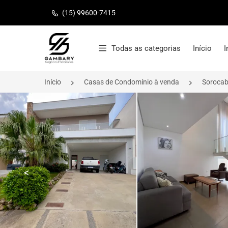
(15) 99600-7415
Página inicial
Todas as categorias
Início
I
Início
Casas de Condomínio à venda
Soroca
<