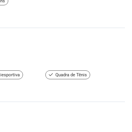
4hs
iesportiva
Quadra de Tênis