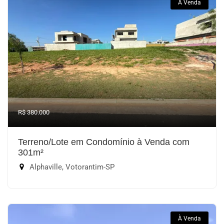
À Venda
R$ 380.000
Terreno/Lote em Condomínio à Venda com
301m²
Alphaville, Votorantim-SP
À Venda