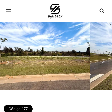
Página inicial
<
>
Código 177