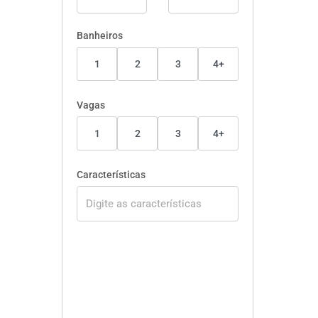
Banheiros
1
2
3
4+
Vagas
1
2
3
4+
Características