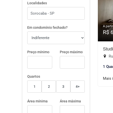
Localidades
A partir
Em condomínio fechado?
R$ 
Stud
Preço mínimo
Preço máximo
Rua
1 Qua
Quartos
Mais 
1
2
3
4+
Área mínima
Área máxima