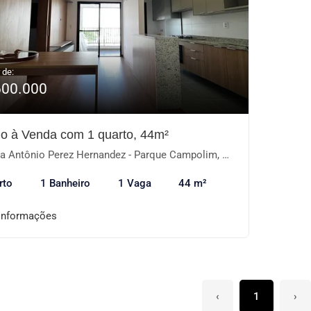
 de:
600.000
io à Venda com 1 quarto, 44m²
 Antônio Perez Hernandez - Parque Campolim, Sorocaba-SP
rto
1 Banheiro
1 Vaga
44 m²
informações
‹
1
›