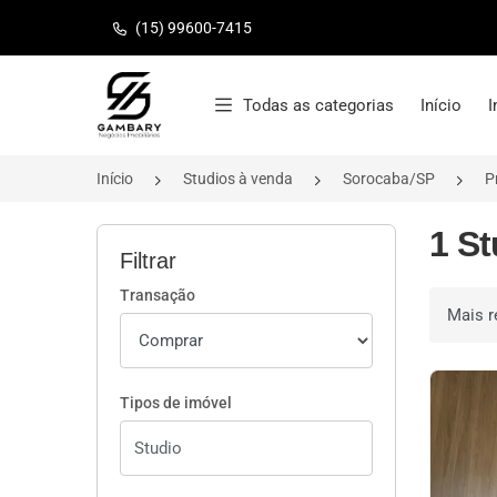
(15) 99600-7415
Página inicial
Todas as categorias
Início
I
Início
Studios à venda
Sorocaba/SP
P
1 S
Filtrar
Transação
Ordenar 
Tipos de imóvel