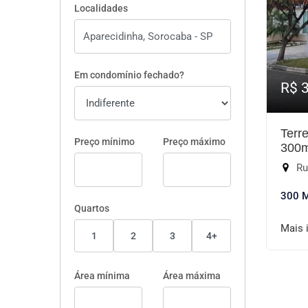
Localidades
Em condomínio fechado?
R$ 
Terr
Preço mínimo
Preço máximo
300
Ru
300 
Quartos
Mais 
1
2
3
4+
Área mínima
Área máxima