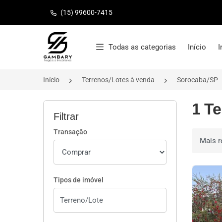
(15) 99600-7415
Página inicial
Todas as categorias
Início
I
Início
Terrenos/Lotes à venda
Sorocaba/SP
1 T
Filtrar
Transação
Ordenar 
Tipos de imóvel