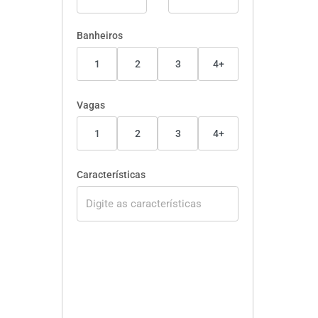
Banheiros
1
2
3
4+
Vagas
1
2
3
4+
Características