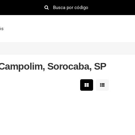
ós
 Campolim, Sorocaba, SP
Mostrar resultados em 
Mostrar resultad