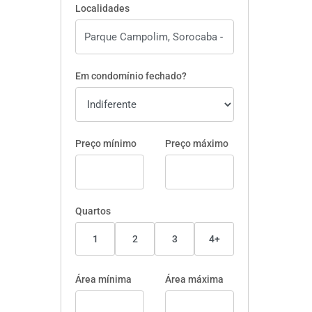
Localidades
Em condomínio fechado?
Preço mínimo
Preço máximo
Quartos
1
2
3
4+
Área mínima
Área máxima