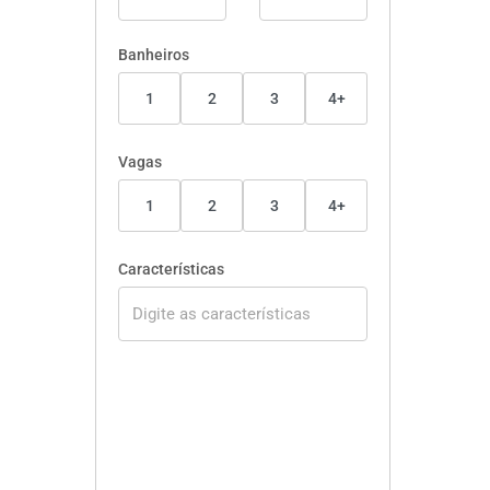
Banheiros
1
2
3
4+
Vagas
1
2
3
4+
Características