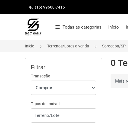
(15) 99600-7415
Página inicial
Todas as categorias
Início
I
Início
Terrenos/Lotes à venda
Sorocaba/SP
0 T
Filtrar
Transação
Ordenar 
Tipos de imóvel