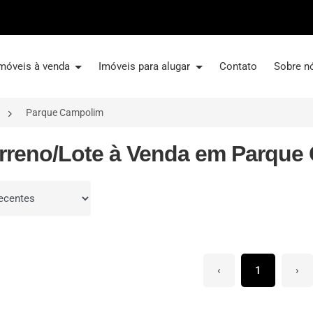
móveis à venda
Imóveis para alugar
Contato
Sobre n
Parque Campolim
erreno/Lote à Venda em Parque
por
‹
1
›