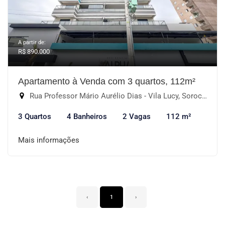
A partir de:
R$ 890.000
Apartamento à Venda com 3 quartos, 112m²
Rua Professor Mário Aurélio Dias - Vila Lucy, Sorocaba-SP
3 Quartos
4 Banheiros
2 Vagas
112 m²
Mais informações
‹
1
›