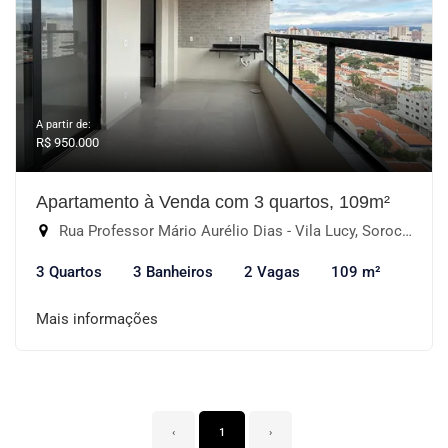
A partir de:
R$ 950.000
Apartamento à Venda com 3 quartos, 109m²
Rua Professor Mário Aurélio Dias - Vila Lucy, Sorocaba-SP
3 Quartos
3 Banheiros
2 Vagas
109 m²
Mais informações
‹
1
›