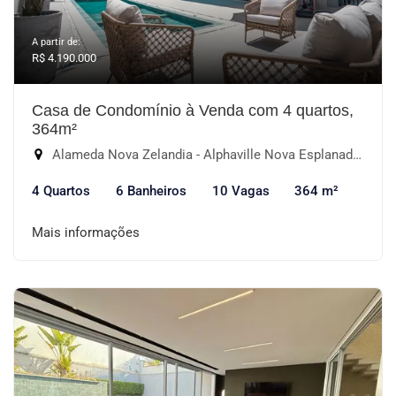
A partir de:
R$ 4.190.000
Casa de Condomínio à Venda com 4 quartos,
364m²
Alameda Nova Zelandia - Alphaville Nova Esplanada I, Votorantim-SP
4 Quartos
6 Banheiros
10 Vagas
364 m²
Mais informações