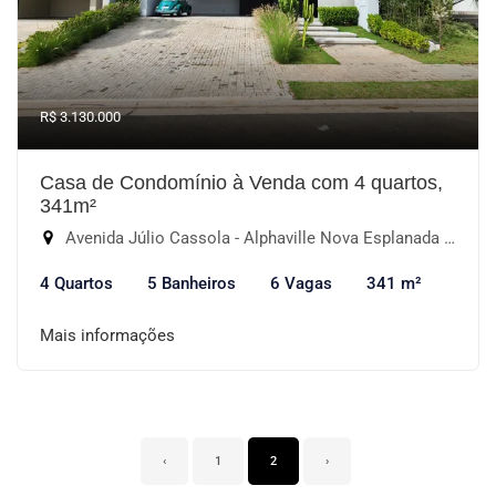
R$ 3.130.000
Casa de Condomínio à Venda com 4 quartos,
341m²
Avenida Júlio Cassola - Alphaville Nova Esplanada IV, Votorantim-SP
4 Quartos
5 Banheiros
6 Vagas
341 m²
Mais informações
‹
1
2
›