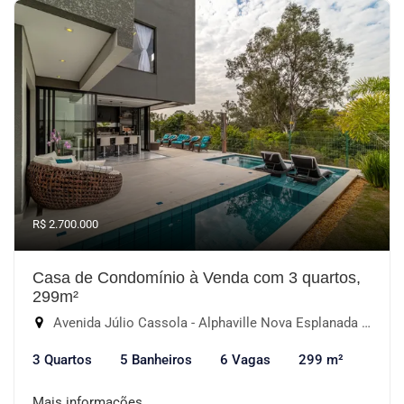
R$ 2.700.000
Casa de Condomínio à Venda com 3 quartos,
299m²
Avenida Júlio Cassola - Alphaville Nova Esplanada IV, Votorantim-SP
3 Quartos
5 Banheiros
6 Vagas
299 m²
Mais informações