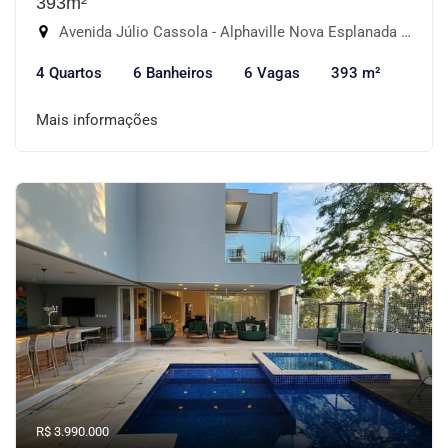
393m²
Avenida Júlio Cassola - Alphaville Nova Esplanada IV, Votorantim-SP
4 Quartos
6 Banheiros
6 Vagas
393 m²
Mais informações
R$ 3.990.000