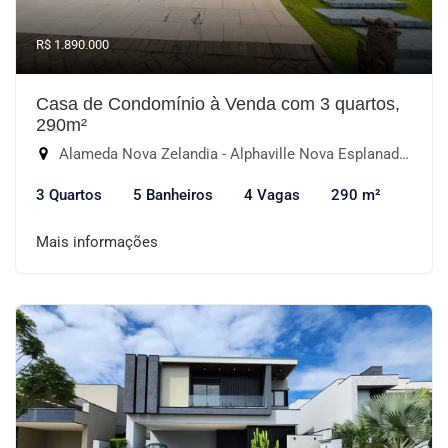
R$ 1.890.000
Casa de Condomínio à Venda com 3 quartos,
290m²
Alameda Nova Zelandia - Alphaville Nova Esplanada I, Votorantim-SP
3 Quartos
5 Banheiros
4 Vagas
290 m²
Mais informações