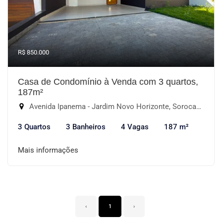
R$ 850.000
Casa de Condomínio à Venda com 3 quartos,
187m²
Avenida Ipanema - Jardim Novo Horizonte, Sorocaba-SP
3 Quartos
3 Banheiros
4 Vagas
187 m²
Mais informações
‹
1
›