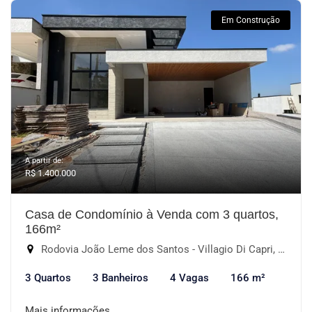
Em Construção
A partir de:
R$ 1.400.000
Casa de Condomínio à Venda com 3 quartos,
166m²
Rodovia João Leme dos Santos - Villagio Di Capri, Votorantim-SP
3 Quartos
3 Banheiros
4 Vagas
166 m²
Mais informações