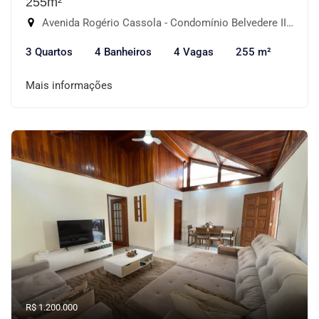
255m²
Avenida Rogério Cassola - Condomínio Belvedere II, Votorantim-SP
3 Quartos
4 Banheiros
4 Vagas
255 m²
Mais informações
R$ 1.200.000