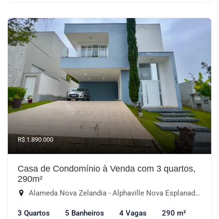
R$ 1.890.000
Casa de Condomínio à Venda com 3 quartos,
290m²
Alameda Nova Zelandia - Alphaville Nova Esplanada I, Votorantim-SP
3 Quartos
5 Banheiros
4 Vagas
290 m²