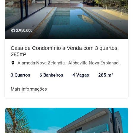
R$ 2.950.000
Casa de Condomínio à Venda com 3 quartos,
285m²
Alameda Nova Zelandia - Alphaville Nova Esplanada I, Votorantim-SP
3 Quartos
6 Banheiros
4 Vagas
285 m²
Mais informações