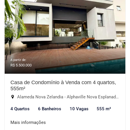
A partir de:
R$ 5.500.000
Casa de Condomínio à Venda com 4 quartos,
555m²
Alameda Nova Zelandia - Alphaville Nova Esplanada I, Votorantim-SP
4 Quartos
6 Banheiros
10 Vagas
555 m²
Mais informações