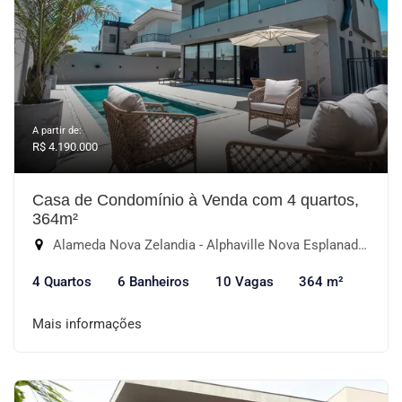
A partir de:
R$ 4.190.000
Casa de Condomínio à Venda com 4 quartos,
364m²
Alameda Nova Zelandia - Alphaville Nova Esplanada I, Votorantim-SP
4 Quartos
6 Banheiros
10 Vagas
364 m²
Mais informações