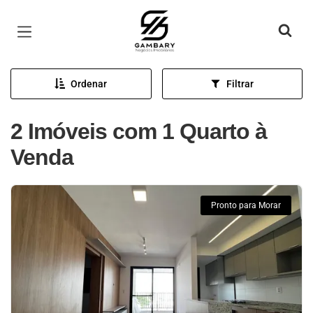
Página inicial
Ordenar
Filtrar
2 Imóveis com 1 Quarto à
Venda
Pronto para Morar