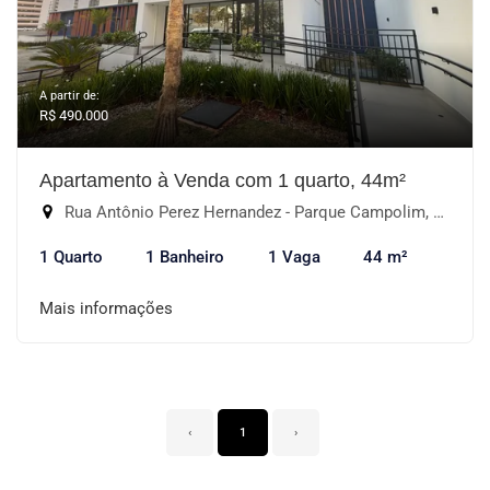
A partir de:
R$ 490.000
Apartamento à Venda com 1 quarto, 44m²
Rua Antônio Perez Hernandez - Parque Campolim, Sorocaba-SP
1 Quarto
1 Banheiro
1 Vaga
44 m²
Mais informações
‹
1
›