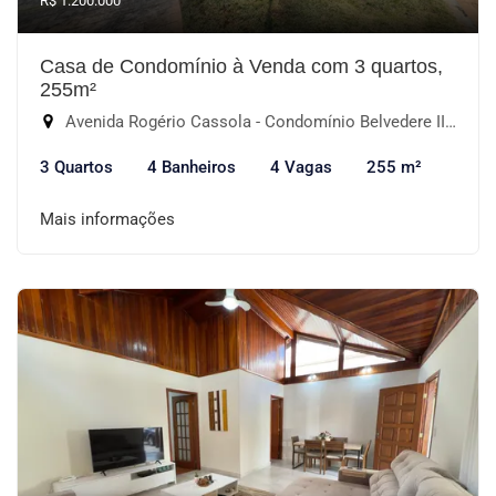
R$ 1.200.000
Casa de Condomínio à Venda com 3 quartos,
255m²
Avenida Rogério Cassola - Condomínio Belvedere II, Votorantim-SP
3 Quartos
4 Banheiros
4 Vagas
255 m²
Mais informações