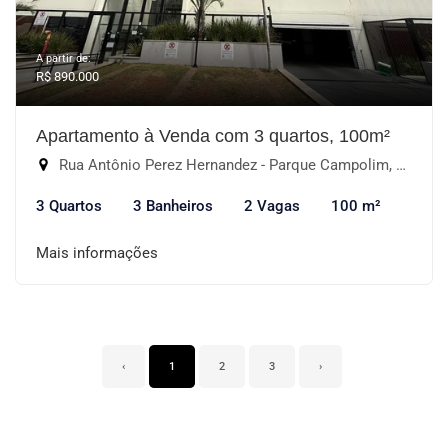
A partir de:
R$ 890.000
Apartamento à Venda com 3 quartos, 100m²
Rua Antônio Perez Hernandez - Parque Campolim, Sorocaba-SP
3 Quartos
3 Banheiros
2 Vagas
100 m²
Mais informações
‹
1
2
3
›