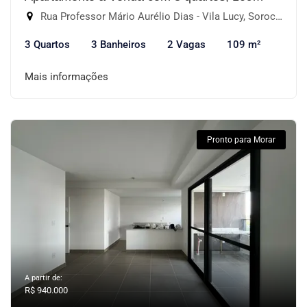
Rua Professor Mário Aurélio Dias - Vila Lucy, Sorocaba-SP
3 Quartos
3 Banheiros
2 Vagas
109 m²
Mais informações
Pronto para Morar
A partir de:
R$ 940.000