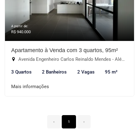
A partir de:
R$ 940.000
Apartamento à Venda com 3 quartos, 95m²
Avenida Engenheiro Carlos Reinaldo Mendes - Além Ponte, Sorocaba-SP
3 Quartos
2 Banheiros
2 Vagas
95 m²
Mais informações
‹
1
›