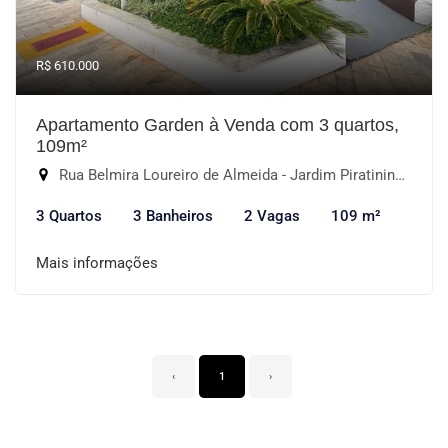
R$ 610.000
Apartamento Garden à Venda com 3 quartos,
109m²
Rua Belmira Loureiro de Almeida - Jardim Piratininga, Sorocaba-SP
3 Quartos
3 Banheiros
2 Vagas
109 m²
Mais informações
‹
1
›