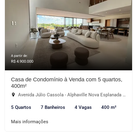
A partir de:
R$ 4.900.000
Casa de Condomínio à Venda com 5 quartos,
400m²
Avenida Júlio Cassola - Alphaville Nova Esplanada II, Votorantim-SP
5 Quartos
7 Banheiros
4 Vagas
400 m²
Mais informações