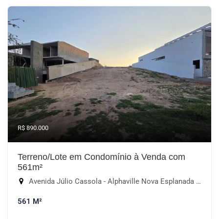
R$ 890.000
Terreno/Lote em Condomínio à Venda com
561m²
Avenida Júlio Cassola - Alphaville Nova Esplanada II, Votorantim-SP
561 M²