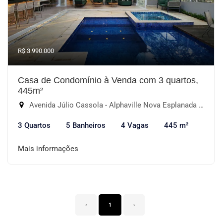
R$ 3.990.000
Casa de Condomínio à Venda com 3 quartos,
445m²
Avenida Júlio Cassola - Alphaville Nova Esplanada III, Votorantim-SP
3 Quartos
5 Banheiros
4 Vagas
445 m²
Mais informações
‹
1
›