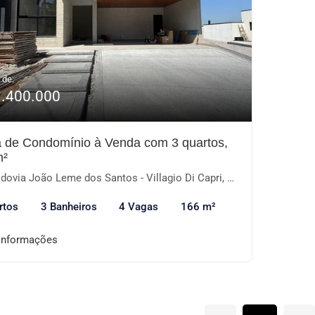
 de:
1.400.000
 de Condomínio à Venda com 3 quartos,
m²
ovia João Leme dos Santos - Villagio Di Capri, Votorantim-SP
rtos
3 Banheiros
4 Vagas
166 m²
informações