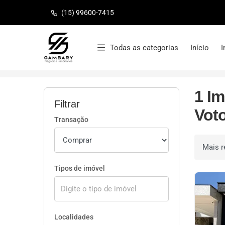
(15) 99600-7415
Página inicial
Todas as categorias
Início
I
Início
Imóveis à venda
Votorantim/SP
1 Im
Filtrar
Vot
Transação
Ordenar 
Tipos de imóvel
Localidades