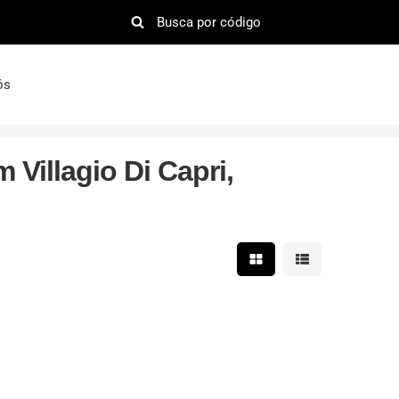
ós
Villagio Di Capri,
Mostrar resultados em 
Mostrar resultad