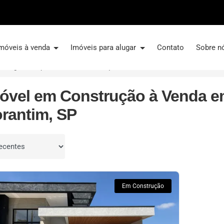
móveis à venda
Imóveis para alugar
Contato
Sobre n
Villagio Di Capri
Em Construção
óvel em Construção à Venda em 
orantim, SP
por
Em Construção