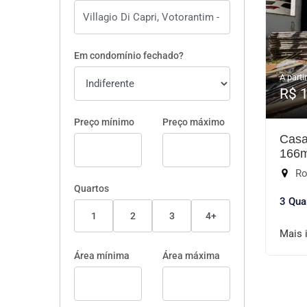
Em condomínio fechado?
A partir
R$ 
Preço mínimo
Preço máximo
Casa
166
Rod
Quartos
3 Qua
1
2
3
4+
Mais 
Área mínima
Área máxima