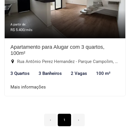
A partir de:
R$ 5.400
/mês
Apartamento para Alugar com 3 quartos,
100m²
Rua Antônio Perez Hernandez - Parque Campolim, Sorocaba-SP
3 Quartos
3 Banheiros
2 Vagas
100 m²
Mais informações
‹
1
›