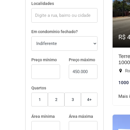
Localidades
Em condomínio fechado?
R$ 
Terr
Preço mínimo
Preço máximo
100
Rodo
1000
Quartos
Mais 
1
2
3
4+
Área mínima
Área máxima