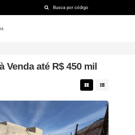
ós
 Venda até R$ 450 mil
Mostrar resultados em 
Mostrar resultad