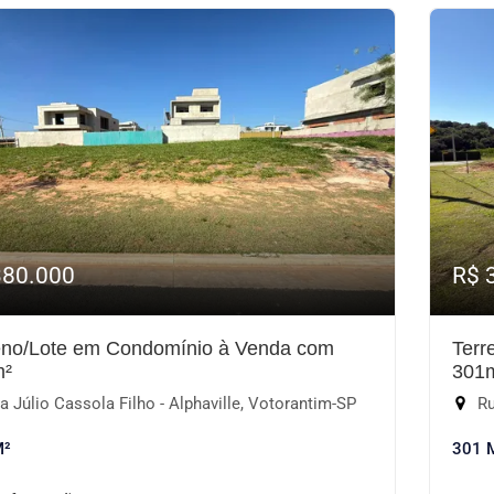
380.000
R$ 
eno/Lote em Condomínio à Venda com
Terr
m²
301
 Júlio Cassola Filho - Alphaville, Votorantim-SP
Ru
M²
301 