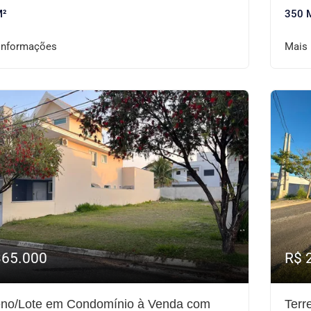
M²
350 
informações
Mais
365.000
R$ 
eno/Lote em Condomínio à Venda com
Terr