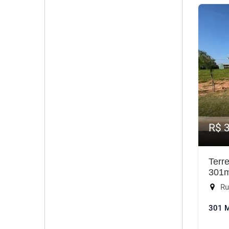
R$ 
Terr
301
Rua
301 