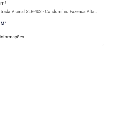
5m²
ada Vicinal SLR-403 - Condomínio Fazenda Alta Vista, Salto de Pirapora-SP
 M²
 informações