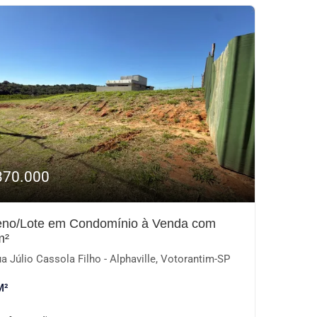
370.000
eno/Lote em Condomínio à Venda com
m²
a Júlio Cassola Filho - Alphaville, Votorantim-SP
M²