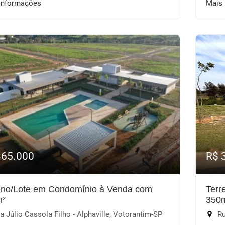
informações
Mais
365.000
R$ 
eno/Lote em Condomínio à Venda com
Terr
m²
350
 Júlio Cassola Filho - Alphaville, Votorantim-SP
Ru