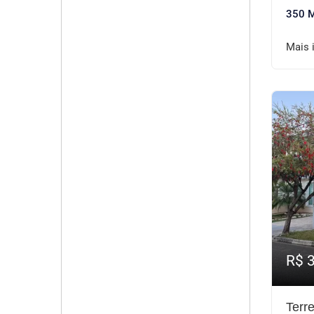
350 
Mais 
R$ 
Terr