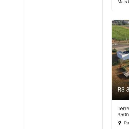
Mais 
R$ 
Terr
350
Rua