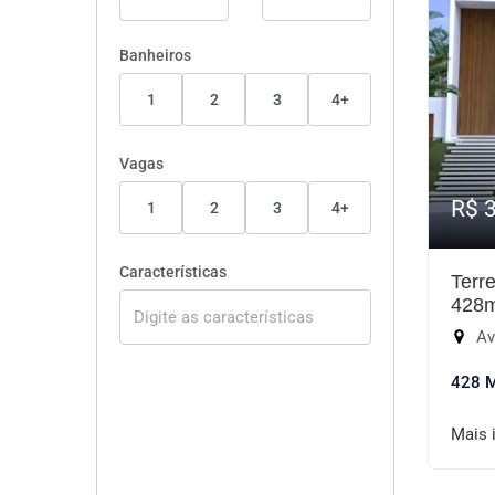
Banheiros
1
2
3
4+
Vagas
R$ 
1
2
3
4+
Características
Terr
428
Av. L
428 
Mais 