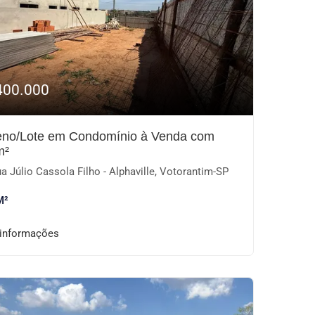
400.000
eno/Lote em Condomínio à Venda com
m²
a Júlio Cassola Filho - Alphaville, Votorantim-SP
M²
 informações