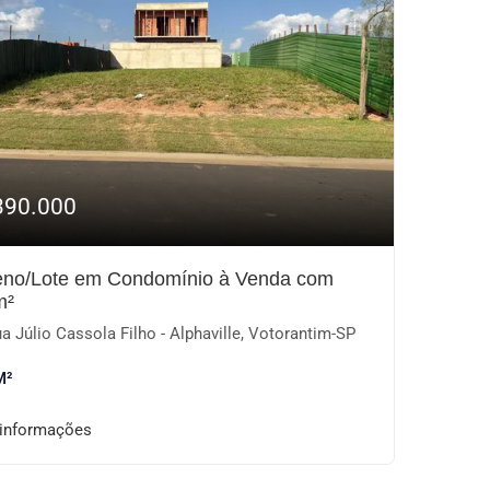
390.000
eno/Lote em Condomínio à Venda com
m²
a Júlio Cassola Filho - Alphaville, Votorantim-SP
M²
 informações