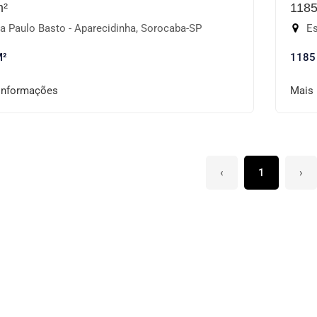
m²
118
a Paulo Basto - Aparecidinha, Sorocaba-SP
Estr
M²
1185
informações
Mais
‹
1
›