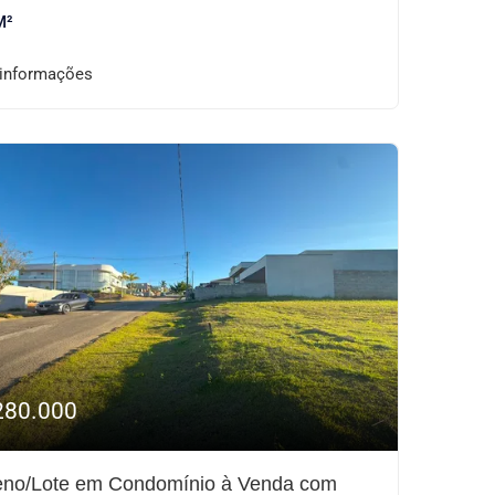
M²
 informações
280.000
eno/Lote em Condomínio à Venda com