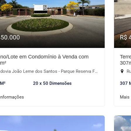
450.000
R$ 
eno/Lote em Condomínio à Venda com
Terr
0m²
307
via João Leme dos Santos - Parque Reserva Fazenda Imperial, Sorocaba-SP
Ru
 M²
20 x 50 Dimensões
307 
informações
Mais