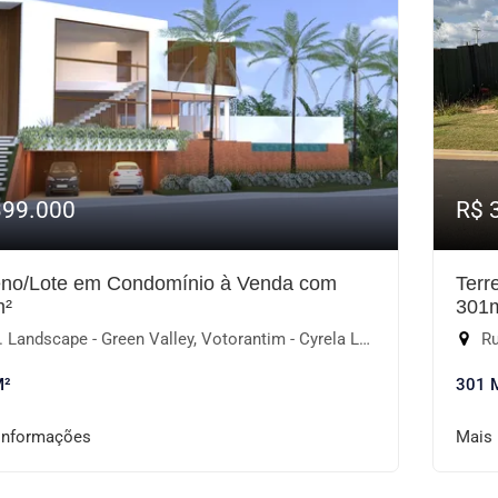
399.000
R$ 
eno/Lote em Condomínio à Venda com
Terr
m²
301
andscape - Green Valley, Votorantim - Cyrela Landscape Esplanada, Votorantim-SP
Ru
M²
301 
informações
Mais