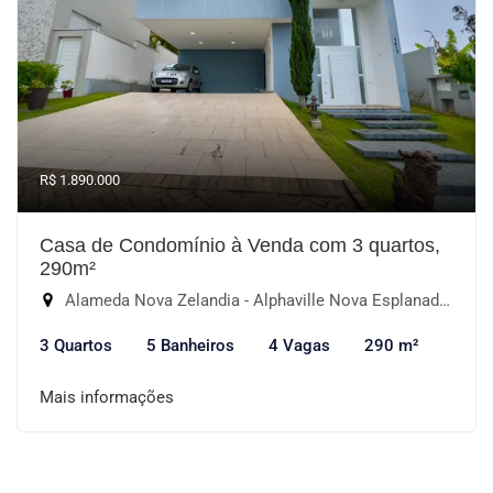
R$ 1.890.000
Casa de Condomínio à Venda com 3 quartos,
290m²
Alameda Nova Zelandia - Alphaville Nova Esplanada I, Votorantim-SP
3 Quartos
5 Banheiros
4 Vagas
290 m²
Mais informações