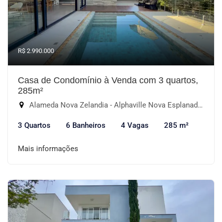
R$ 2.990.000
Casa de Condomínio à Venda com 3 quartos,
285m²
Alameda Nova Zelandia - Alphaville Nova Esplanada I, Votorantim-SP
3 Quartos
6 Banheiros
4 Vagas
285 m²
Mais informações