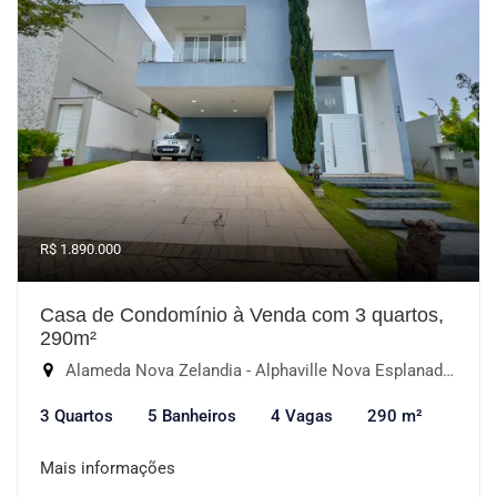
R$ 1.890.000
Casa de Condomínio à Venda com 3 quartos,
290m²
Alameda Nova Zelandia - Alphaville Nova Esplanada I, Votorantim-SP
3 Quartos
5 Banheiros
4 Vagas
290 m²
Mais informações