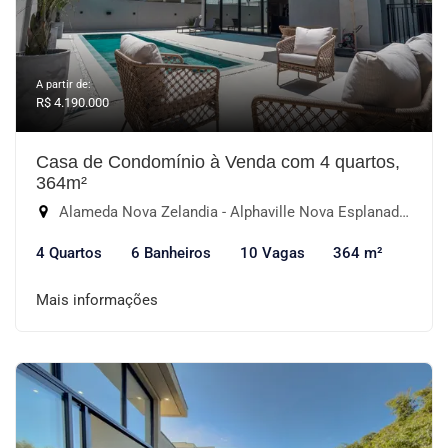
A partir de:
R$ 4.190.000
Casa de Condomínio à Venda com 4 quartos,
364m²
Alameda Nova Zelandia - Alphaville Nova Esplanada I, Votorantim-SP
4 Quartos
6 Banheiros
10 Vagas
364 m²
Mais informações