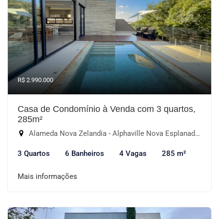
R$ 2.990.000
Casa de Condomínio à Venda com 3 quartos,
285m²
Alameda Nova Zelandia - Alphaville Nova Esplanada I, Votorantim-SP
3 Quartos
6 Banheiros
4 Vagas
285 m²
Mais informações