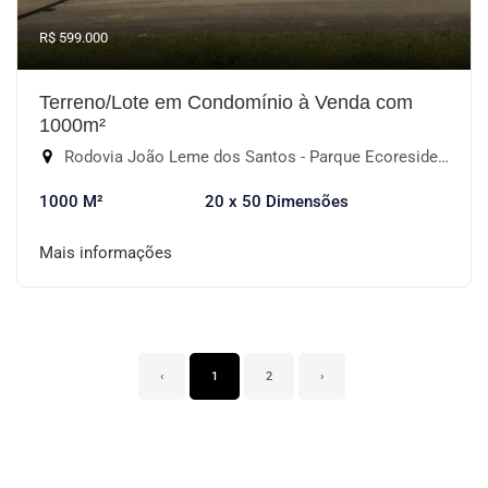
R$ 599.000
Terreno/Lote em Condomínio à Venda com
1000m²
Rodovia João Leme dos Santos - Parque Ecoresidencial Fazenda Jequitibá, Sorocaba-SP
1000 M²
20 x 50 Dimensões
Mais informações
‹
1
2
›