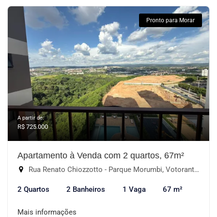
Pronto para Morar
A partir de:
R$ 725.000
Apartamento à Venda com 2 quartos, 67m²
Rua Renato Chiozzotto - Parque Morumbi, Votorantim-SP
2 Quartos
2 Banheiros
1 Vaga
67 m²
Mais informações