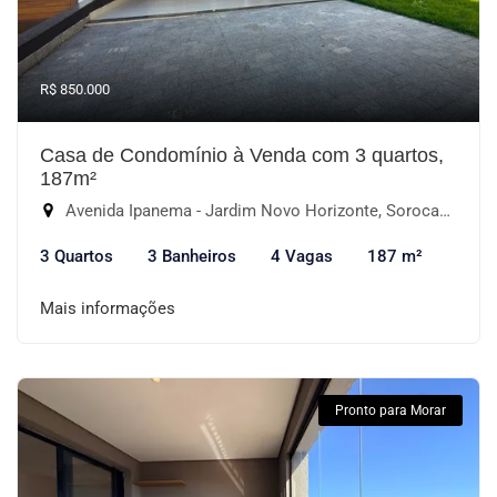
R$ 850.000
Casa de Condomínio à Venda com 3 quartos,
187m²
Avenida Ipanema - Jardim Novo Horizonte, Sorocaba-SP
3 Quartos
3 Banheiros
4 Vagas
187 m²
Mais informações
Pronto para Morar